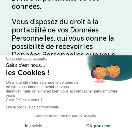
données.
Vous disposez du droit à la
portabilité de vos Données
Personnelles, qui vous donne la
possibilité de recevoir les
Données Personnelles que vous
nous avez fournies, dans un
format structuré, couramment
utilisé et lisible par machine, ainsi
que la possibilité de transmettre
ces données à un autre
responsable du traitement.
L’exercice de ce droit sera
soumis à des conditions prévues
par l’article 20 du RGPD.