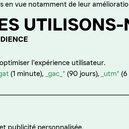
ces en vue notamment de leur amélioratio
ES UTILISONS-
UDIENCE
 optimiser l’expérience utilisateur.
gat
(1 minute),
_gac_*
(90 jours),
_utm*
(6
et publicité personnalisée.