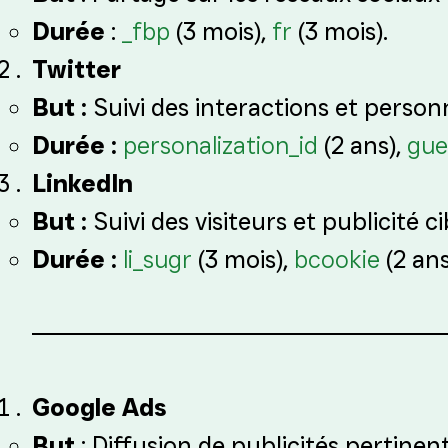
Durée
:
_fbp
(3 mois),
fr
(3 mois).
Twitter
But :
Suivi des interactions et person
Durée :
personalization_id
(2 ans),
gue
LinkedIn
But :
Suivi des visiteurs et publicité ci
Durée :
li_sugr
(3 mois),
bcookie
(2 ans
Google Ads
But
: Diffusion de publicités pertinent