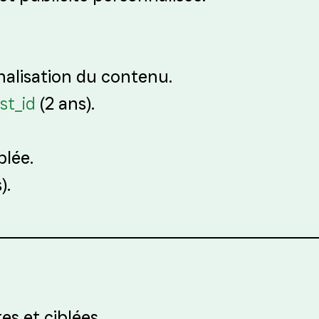
nalisation du contenu.
st_id
(2 ans).
blée.
).
es et ciblées.