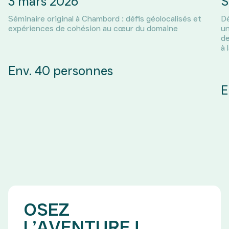
3 mars 2026
S
Séminaire original à Chambord : défis géolocalisés et
Dé
expériences de cohésion au cœur du domaine
un
de
à 
Env. 40 personnes
E
OSEZ
L’AVENTURE !