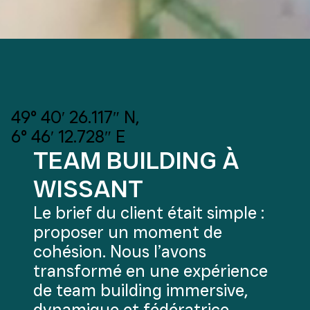
49° 40′ 26.117″ N,
6° 46′ 12.728″ E
TEAM BUILDING À
WISSANT
Le brief du client était simple :
proposer un moment de
cohésion. Nous l’avons
transformé en une expérience
de team building immersive,
dynamique et fédératrice.